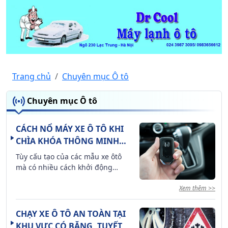
Trang chủ
Chuyên mục Ô tô
Chuyên mục Ô tô
CÁCH NỔ MÁY XE Ô TÔ KHI
CHÌA KHÓA THÔNG MINH
HẾT PIN
Tùy cấu tạo của các mẫu xe ôtô
mà có nhiều cách khởi động
động cơ khi chìa khóa hết pin,
Xem thêm >>
thế nhưng, hầu hết đều tuân
thủ theo 1 quy trình nhất định.
CHẠY XE Ô TÔ AN TOÀN TẠI
KHU VỰC CÓ BĂNG, TUYẾT