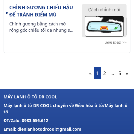
CHỈNH GƯƠNG CHIẾU HẬU
ĐỂ TRÁNH ĐIỂM MÙ
Chỉnh gương bằng cách mở
rộng góc chiếu tối đa nhưng sẽ
hạn chế khi lùi trong ngõ hẹp.
Xem thêm >>
«
1
2
...
5
»
MÁY LẠNH Ô TÔ DR COOL
Máy lạnh ô tô DR COOL chuyên về Điều hòa ô tô/Máy lạnh ô
tô
ĐT/Zalo: 0983.656.612
Email: dienlanhotodrcool@gmail.com