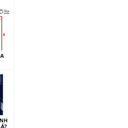
ỦA
ẠNH
LÁ?