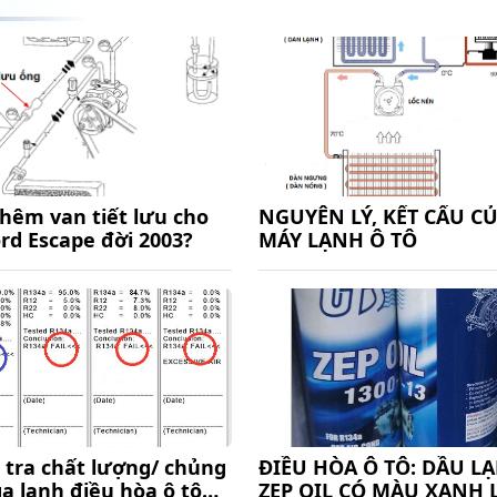
thêm van tiết lưu cho
NGUYÊN LÝ, KẾT CẤU C
rd Escape đời 2003?
MÁY LẠNH Ô TÔ
 tra chất lượng/ chủng
ĐIỀU HÒA Ô TÔ: DẦU L
ga lạnh điều hòa ô tô
ZEP OIL CÓ MÀU XANH 