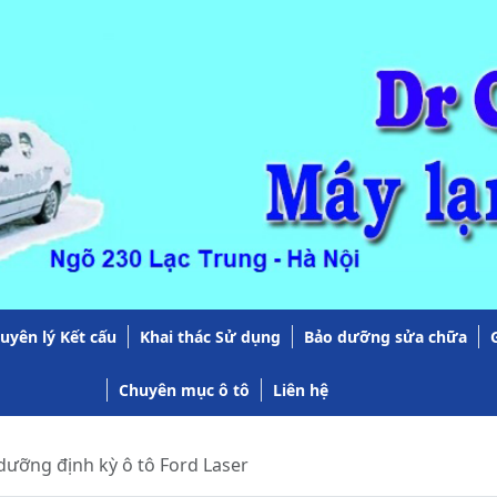
uyên lý Kết cấu
Khai thác Sử dụng
Bảo dưỡng sửa chữa
Chuyên mục ô tô
Liên hệ
dưỡng định kỳ ô tô Ford Laser