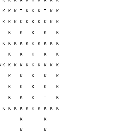
K
K
K
T
K
K
K
T
K
K
K
K
K
K
K
K
K
K
K
K
K
K
K
K
K
K
K
K
K
K
K
K
K
K
K
K
K
K
K
K
K
K
K
K
K
K
K
K
K
K
K
K
K
K
K
K
K
K
K
K
K
K
K
K
T
K
K
K
K
K
K
K
K
K
K
K
K
K
K
K