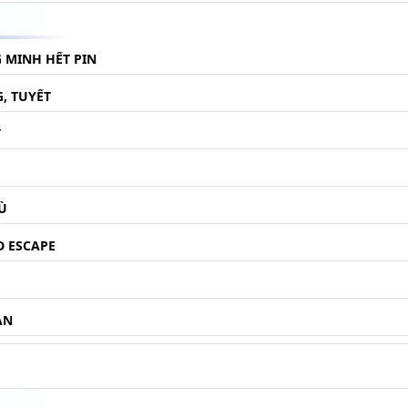
 MINH HẾT PIN
, TUYẾT
T
Ù
 ESCAPE
OAN