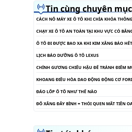
Tin cùng chuyên mục
CÁCH NỔ MÁY XE Ô TÔ KHI CHÌA KHÓA THÔNG
CHẠY XE Ô TÔ AN TOÀN TẠI KHU VỰC CÓ BĂNG
Ô TÔ ĐI ĐƯỢC BAO XA KHI KIM XĂNG BÁO HẾ
LỊCH BẢO DƯỠNG Ô TÔ LEXUS
CHỈNH GƯƠNG CHIẾU HẬU ĐỂ TRÁNH ĐIỂM M
KHOANG ĐIỀU HÒA DAO ĐỘNG ĐỘNG CƠ FORD
ĐẢO LỐP Ô TÔ NHƯ THẾ NÀO
ĐỔ XĂNG ĐÂY BÌNH = THÓI QUEN MẤT TIỀN 