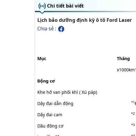
Chi tiết bài viết
Lịch bảo dưỡng định kỳ ô tô Ford Laser
Chia sẻ :
Mục
Tháng
x1000km
Động cơ
Khe hở van phối khí ( Xú páp)
*1
Dây đai dẫn động
*2
Dây đai cam
*3
Dầu động cơ
*3