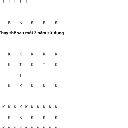
T
T
T
T
T
T
T
T
T
T
K
K
K
K
K
Thay thế sau mỗi 2 năm sử dụng
K
K
K
K
K
K
T
K
T
K
T
T
K
K
K
K
K
K
K
K
K
K
K
K
K
K
K
K
K
K
K
K
K
K
K
K
K
K
K
K
K
K