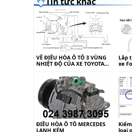
Tin tức khác
VỀ ĐIỀU HÒA Ô TÔ 3 VÙNG
Lắp 
NHIỆT ĐỘ CỦA XE TOYOTA
xe Fo
CAMRY 2.5Q
ĐIỀU HÒA Ô TÔ MERCEDES
Kiểm
LẠNH KÉM
loại 