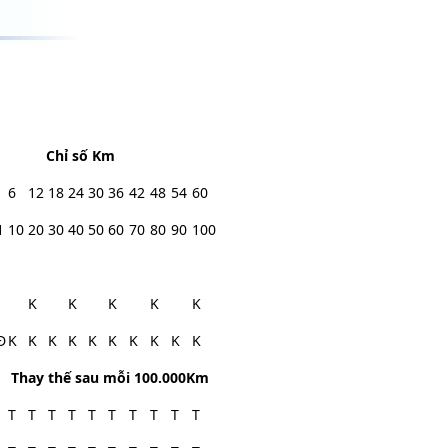
Chỉ số Km
6
12
18
24
30
36
42
48
54
60
1
10
20
30
40
50
60
70
80
90
100
K
K
K
K
K
Đ
K
K
K
K
K
K
K
K
K
K
Thay thế sau mỗi 100.000Km
T
T
T
T
T
T
T
T
T
T