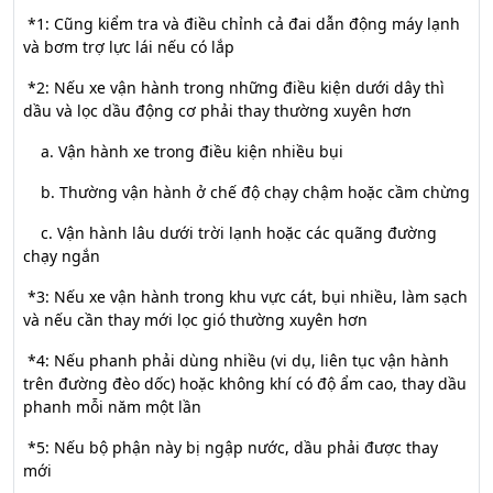
*1: Cũng kiểm tra và điều chỉnh cả đai dẫn động máy lạnh
và bơm trợ lực lái nếu có lắp
*2: Nếu xe vận hành trong những điều kiện dưới dây thì
dầu và lọc dầu động cơ phải thay thường xuyên hơn
a. Vận hành xe trong điều kiện nhiều bụi
b. Thường vận hành ở chế độ chạy chậm hoặc cầm chừng
c. Vận hành lâu dưới trời lạnh hoặc các quãng đường
chạy ngắn
*3: Nếu xe vận hành trong khu vực cát, bụi nhiều, làm sạch
và nếu cần thay mới lọc gió thường xuyên hơn
*4: Nếu phanh phải dùng nhiều (vi dụ, liên tục vận hành
trên đường đèo dốc) hoặc không khí có độ ẩm cao, thay dầu
phanh mỗi năm một lần
*5: Nếu bộ phận này bị ngập nước, dầu phải được thay
mới