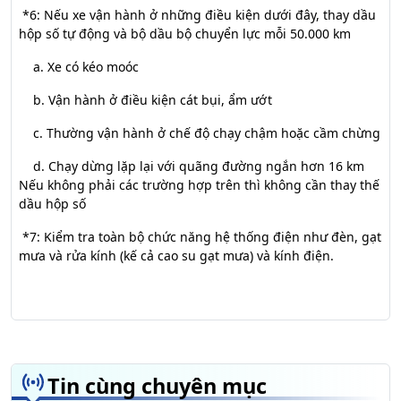
*6: Nếu xe vận hành ở những điều kiện dưới đây, thay dầu
hộp số tự động và bộ dầu bộ chuyển lực mỗi 50.000 km
a. Xe có kéo moóc
b. Vận hành ở điều kiện cát bụi, ẩm ướt
c. Thường vận hành ở chế độ chạy chậm hoặc cầm chừng
d. Chạy dừng lặp lại với quãng đường ngắn hơn 16 km
Nếu không phải các trường hợp trên thì không cần thay thế
dầu hộp số
*7: Kiểm tra toàn bộ chức năng hệ thống điện như đèn, gạt
mưa và rửa kính (kế cả cao su gạt mưa) và kính điện.
Tin cùng chuyên mục