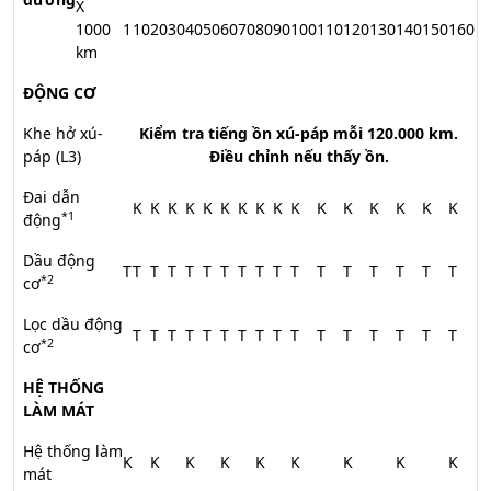
X
1000
1
10
20
30
40
50
60
70
80
90
100
110
120
130
140
150
160
km
ĐỘNG CƠ
Khe hở xú-
Kiểm tra tiếng ồn xú-páp mỗi 120.000 km.
páp (L3)
Điều chỉnh nếu thấy ồn.
Đai dẫn
K
K
K
K
K
K
K
K
K
K
K
K
K
K
K
K
*1
động
Dầu động
T
T
T
T
T
T
T
T
T
T
T
T
T
T
T
T
T
*2
cơ
Lọc dầu động
T
T
T
T
T
T
T
T
T
T
T
T
T
T
T
T
*2
cơ
HỆ THỐNG
LÀM MÁT
Hệ thống làm
K
K
K
K
K
K
K
K
K
mát