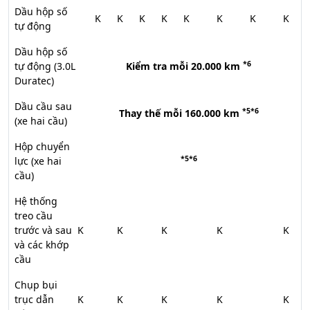
Dầu hộp số
K
K
K
K
K
K
K
K
tự động
Dầu hộp số
*6
tự động (3.0L
Kiểm tra mỗi 20.000 km
Duratec)
Dầu cầu sau
*5*6
Thay thế mỗi 160.000 km
(xe hai cầu)
Hộp chuyển
*5*6
lực (xe hai
cầu)
Hệ thống
treo cầu
trước và sau
K
K
K
K
K
và các khớp
cầu
Chụp bụi
trục dẫn
K
K
K
K
K