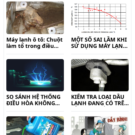
Máy lạnh ô tô: Chuột
MỘT SỐ SAI LẦM KHI
làm tổ trong điều
SỬ DỤNG MÁY LẠNH
hòa ô tô
Ô TÔ(5)
SO SÁNH HỆ THỐNG
KIỂM TRA LOẠI DẦU
ĐIỀU HÒA KHÔNG
LẠNH ĐANG CÓ TRÊN
KHÍ TRÊN Ô TÔ ĐIỆN
XE NHƯ THẾ NÀO?
VÀ Ô TÔ TRUYỀN
THỐNG