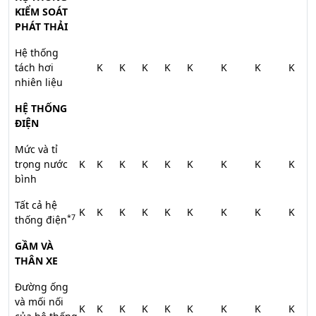
KIỂM SOÁT
PHÁT THẢI
Hệ thống
tách hơi
K
K
K
K
K
K
K
K
nhiên liệu
HỆ THỐNG
ĐIỆN
Mức và tỉ
trọng nước
K
K
K
K
K
K
K
K
K
bình
Tất cả hệ
K
K
K
K
K
K
K
K
K
*7
thống điện
GẦM VÀ
THÂN XE
Đường ống
và mối nối
K
K
K
K
K
K
K
K
K