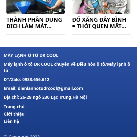
THÀNH PHẦN DUNG
ĐỔ XĂNG ĐÂY BÌNH
DỊCH LÀM MÁT
= THÓI QUEN MẤT
ĐỘNG CƠ Ô TÔ
TIỀN OAN
MÁY LẠNH Ô TÔ DR COOL
Máy lạnh ô tô DR COOL chuyên về Điều hòa ô tô/Máy lạnh ô
tô
ĐT/Zalo: 0983.656.612
Email: dienlanhotodrcool@gmail.com
Địa chỉ: 26-28 ngõ 230 Lạc Trung,Hà Nội
Trang chủ
Giới thiệu
Liên hệ
© Copyright 2023