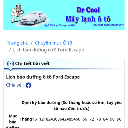
Trang chủ
Chuyên mục Ô tô
Lịch bảo dưỡng ô tô Ford Escape
Chi tiết bài viết
Lịch bảo dưỡng ô tô Ford Escape
Chia sẻ :
Định kỳ bảo dưỡng (Số tháng hoặc số km, tuỳ yếu
tồ nào đến trước)
Mục
Tháng
1
6
12
18
24
30
36
42
48
54
60
66
72
78
84
90
96
bảo
dưỡng