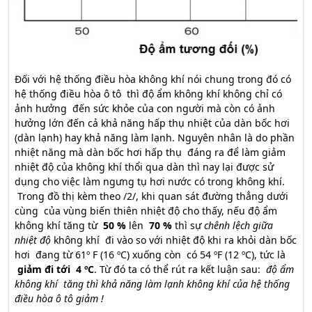
Đối với hệ thống điều hòa không khí nói chung trong đó có
hệ thống điều hòa ô tô thì độ ẩm không khí không chỉ có
ảnh hưởng đến sức khỏe của con người mà còn có ảnh
hưởng lớn đến cả khả năng hấp thụ nhiệt của dàn bốc hơi
(dàn lạnh) hay khả năng làm lạnh. Nguyên nhân là do phần
nhiệt năng mà dàn bốc hơi hấp thụ đáng ra để làm giảm
nhiệt độ của không khí thổi qua dàn thì nay lại được sử
dụng cho việc làm ngưng tụ hơi nước có trong không khí.
Trong đồ thị kèm theo /2/, khi quan sát đường thẳng dưới
cùng của vùng biến thiên nhiệt độ cho thấy, nếu độ ẩm
không khí tăng từ
50 %
lên
70 %
thì sự
chênh lệch giữa
nhiệt độ
không khí đi vào so với nhiệt độ khi ra khỏi dàn bốc
hơi đang từ 61º F (16 ºC) xuống còn có 54 ºF (12 ºC), tức là
giảm đi tới 4 ºC
. Từ đó ta có thể rút ra kết luận sau:
độ ẩm
không khí tăng thì khả năng làm lạnh không khí của hệ thống
điều hòa ô tô giảm !