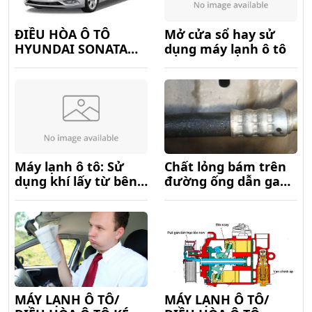
ĐIỀU HÒA Ô TÔ
Mở cửa sổ hay sử
HYUNDAI SONATA
dụng máy lạnh ô tô
KHÔNG LẠNH ĐỘT
NGỘT
Máy lạnh ô tô: Sử
Chất lỏng bám trên
dụng khí lấy từ bên
đường ống dẫn ga
ngoài hay khí tuần
của hệ thống máy
hoàn trong xe ô tô
lạnh ô tô
MÁY LẠNH Ô TÔ/
MÁY LẠNH Ô TÔ/