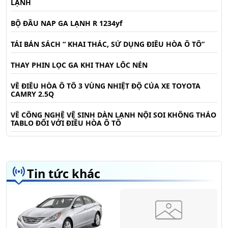
LẠNH
BỘ ĐẦU NAP GA LẠNH R 1234yf
TÁI BẢN SÁCH “ KHAI THÁC, SỬ DỤNG ĐIỀU HÒA Ô TÔ”
THAY PHIN LỌC GA KHI THAY LỐC NÉN
VỀ ĐIỀU HÒA Ô TÔ 3 VÙNG NHIỆT ĐỘ CỦA XE TOYOTA
CAMRY 2.5Q
VỀ CÔNG NGHỆ VỆ SINH DÀN LẠNH NỘI SOI KHÔNG THÁO
TABLO ĐỐI VỚI ĐIỀU HÒA Ô TÔ
Tin tức khác