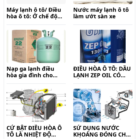
Máy lạnh ô tô/ Điều
Nước máy lạnh ô tô
hòa ô tô: Ở chế độ
làm ướt sàn xe
sưởi vẫn chỉ thổi ra
khí lạnh
Nạp ga lạnh điều
ĐIỀU HÒA Ô TÔ: DẦU
hòa gia đình cho
LẠNH ZEP OIL CÓ
máy lạnh ô tô
MÀU XANH LÁ?
CỨ BẬT ĐIỀU HÒA Ô
SỬ DỤNG NƯỚC
TÔ LÀ NHIỆT ĐỘ
KHOÁNG ĐÓNG CHAI