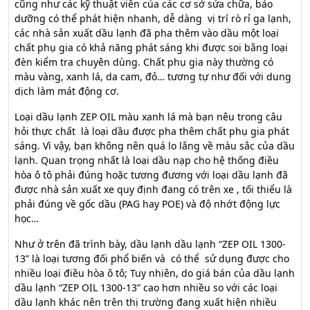
cũng như các kỹ thuật viên của các cơ sở sửa chữa, bảo
dưỡng có thể phát hiện nhanh, dễ dàng vị trí rò rỉ ga lạnh,
các nhà sản xuất dầu lạnh đã pha thêm vào dầu một loại
chất phụ gia có khả năng phát sáng khi được soi bằng loại
đèn kiểm tra chuyên dùng. Chất phụ gia này thường có
màu vàng, xanh lá, da cam, đỏ… tương tự như đối với dung
dịch làm mát động cơ.
Loại dầu lạnh ZEP OIL màu xanh lá mà bạn nêu trong câu
hỏi thực chất là loại dầu được pha thêm chất phụ gia phát
sáng. Vì vậy, bạn không nên quá lo lắng về màu sắc của dầu
lạnh. Quan trọng nhất là loại dầu nạp cho hệ thống điều
hòa ô tô phải đúng hoặc tương đương với loại dầu lạnh đã
được nhà sản xuất xe quy định đang có trên xe , tối thiểu là
phải đúng về gốc dầu (PAG hay POE) và độ nhớt động lực
học…
Như ở trên đã trình bày, dầu lạnh dầu lạnh “ZEP OIL 1300-
13” là loại tương đối phổ biến và có thể sử dụng được cho
nhiều loại điều hòa ô tô; Tuy nhiên, do giá bán của dầu lạnh
dầu lạnh “ZEP OIL 1300-13” cao hơn nhiều so với các loại
dầu lạnh khác nên trên thị trường đang xuất hiện nhiều