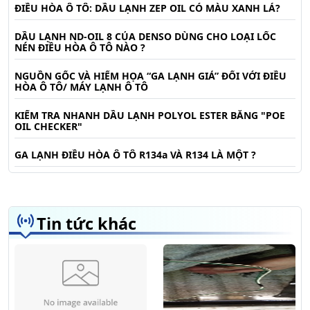
ĐIỀU HÒA Ô TÔ: DẦU LẠNH ZEP OIL CÓ MÀU XANH LÁ?
DẦU LẠNH ND-OIL 8 CỦA DENSO DÙNG CHO LOẠI LỐC
NÉN ĐIỀU HÒA Ô TÔ NÀO ?
NGUỒN GỐC VÀ HIỂM HỌA “GA LẠNH GIẢ” ĐỐI VỚI ĐIỀU
HÒA Ô TÔ/ MÁY LẠNH Ô TÔ
KIỂM TRA NHANH DẦU LẠNH POLYOL ESTER BẰNG "POE
OIL CHECKER"
GA LẠNH ĐIỀU HÒA Ô TÔ R134a VÀ R134 LÀ MỘT ?
Tin tức khác