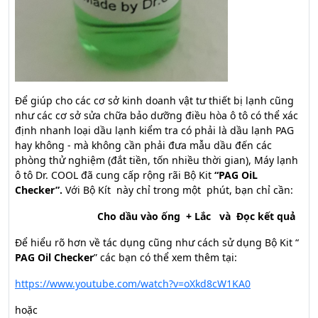
Để giúp cho các cơ sở kinh doanh vật tư thiết bị lạnh cũng
như các cơ sở sửa chữa bảo dưỡng điều hòa ô tô có thể xác
định nhanh loại dầu lạnh kiểm tra có phải là dầu lạnh PAG
hay không - mà không cần phải đưa mẫu dầu đến các
phòng thử nghiệm (đắt tiền, tốn nhiều thời gian), Máy lạnh
ô tô Dr. COOL đã cung cấp rộng rãi Bộ Kit
“PAG OiL
Checker”
.
Với Bộ Kít này chỉ trong một phút, bạn chỉ cần:
Cho dầu vào ống + Lắc và Đọc kết quả
Để hiểu rõ hơn về tác dụng cũng như cách sử dụng Bộ Kit “
PAG Oil Checker
” các bạn có thể xem thêm tại:
https://www.youtube.com/watch?v=oXkd8cW1KA0
hoặc