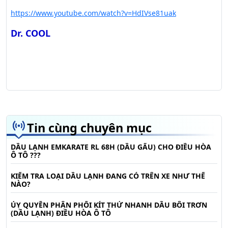
https://www.youtube.com/watch?v=HdIVse81uak
Dr. COOL
Tin cùng chuyên mục
DẦU LẠNH EMKARATE RL 68H (DẦU GẤU) CHO ĐIỀU HÒA
Ô TÔ ???
KIỂM TRA LOẠI DẦU LẠNH ĐANG CÓ TRÊN XE NHƯ THẾ
NÀO?
ỦY QUYỀN PHÂN PHỐI KÍT THỬ NHANH DẦU BÔI TRƠN
(DẦU LẠNH) ĐIỀU HÒA Ô TÔ