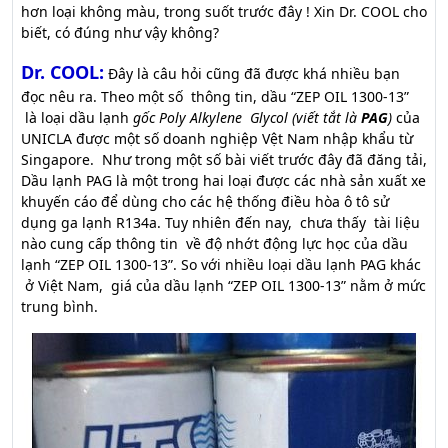
hơn loại không màu, trong suốt trước đây ! Xin Dr. COOL cho
biết, có đúng như vậy không?
Dr. COOL:
Đây là câu hỏi cũng đã được khá nhiều bạn
đọc nêu ra. Theo một số thông tin, dầu “ZEP OIL 1300-13”
là loại dầu lạnh
gốc Poly Alkylene Glycol (viết tắt là
PAG
)
của
UNICLA được một số doanh nghiệp Vệt Nam nhập khẩu từ
Singapore. Như trong một số bài viết trước đây đã đăng tải,
Dầu lạnh PAG là một trong hai loại được các nhà sản xuất xe
khuyến cáo để dùng cho các hệ thống điều hòa ô tô sử
dụng ga lạnh R134a. Tuy nhiên đến nay, chưa thấy tài liệu
nào cung cấp thông tin về độ nhớt động lực học của dầu
lạnh “ZEP OIL 1300-13”. So với nhiều loại dầu lạnh PAG khác
ở Việt Nam, giá của dầu lạnh “ZEP OIL 1300-13” nằm ở mức
trung bình.