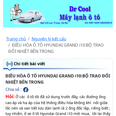
Trang chủ
Nguyên lý kết cấu
ĐIỀU HÒA Ô TÔ HYUNDAI GRAND i10:BỘ TRAO
ĐỔI NHIỆT BÊN TRONG
Chi tiết bài viết
ĐIỀU HÒA Ô TÔ HYUNDAI GRAND i10:BỘ TRAO ĐỔI
NHIỆT BÊN TRONG
Chia sẻ :
Hỏi:
Ở các ô tô tôi đã sử dụng trước đây, các đường ống
cao áp và hạ áp của hệ thống điều hòa không khí nối giữa
lốc nén và van tiết lưu dàn lạnh là 2 ống độc lập, riêng biệt ;
tuy nhiện, ở xe ô tô Hyundai Grand i10 mới mua, tôi lại thấy