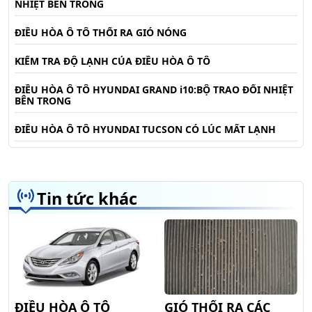
NHIỆT BÊN TRONG
ĐIỀU HÒA Ô TÔ THỔI RA GIÓ NÓNG
KIỂM TRA ĐỘ LẠNH CỦA ĐIỀU HÒA Ô TÔ
ĐIỀU HÒA Ô TÔ HYUNDAI GRAND i10:BỘ TRAO ĐỔI NHIỆT
BÊN TRONG
ĐIỀU HÒA Ô TÔ HYUNDAI TUCSON CÓ LÚC MẤT LẠNH
Tin tức khác
ĐIỀU HÒA Ô TÔ
GIÓ THỔI RA CÁC