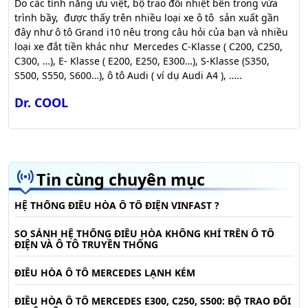
Do các tính năng ưu việt, bộ trao đổi nhiệt bên trong vừa
trình bầy, được thấy trên nhiều loại xe ô tô sản xuất gần
đây như ô tô Grand i10 nêu trong câu hỏi của bạn và nhiều
loại xe đắt tiền khác như Mercedes C-Klasse ( C200, C250,
C300, …), E- Klasse ( E200, E250, E300…), S-Klasse (S350,
S500, S550, S600…), ô tô Audi ( ví dụ Audi A4 ), …..
Dr. COOL
Tin cùng chuyên mục
HỆ THỐNG ĐIỀU HÒA Ô TÔ ĐIỆN VINFAST ?
SO SÁNH HỆ THỐNG ĐIỀU HÒA KHÔNG KHÍ TRÊN Ô TÔ
ĐIỆN VÀ Ô TÔ TRUYỀN THỐNG
ĐIỀU HÒA Ô TÔ MERCEDES LẠNH KÉM
ĐIỀU HÒA Ô TÔ MERCEDES E300, C250, S500: BỘ TRAO ĐỔI