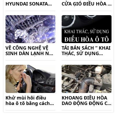
HYUNDAI SONATA
CỬA GIÓ ĐIỀU HÒA Ô
KHÔNG LẠNH ĐỘT
TÔ YẾU
NGỘT
VỀ CÔNG NGHỆ VỆ
TÁI BẢN SÁCH “ KHAI
SINH DÀN LẠNH NỘI
THÁC, SỬ DỤNG
SOI KHÔNG THÁO
ĐIỀU HÒA Ô TÔ”
TABLO ĐỐI VỚI ĐIỀU
HÒA Ô TÔ
Khử mùi hôi điều
KHOANG ĐIỀU HÒA
hòa ô tô bằng cách
DAO ĐỘNG ĐỘNG CƠ
nào
FORD ESCAPE